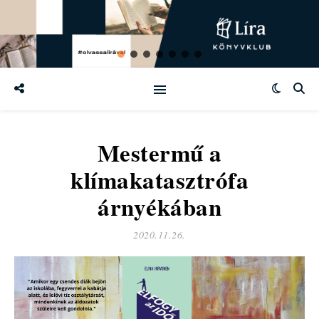
Mestermű a
klímakatasztrófa
árnyékában
2020.11.26.