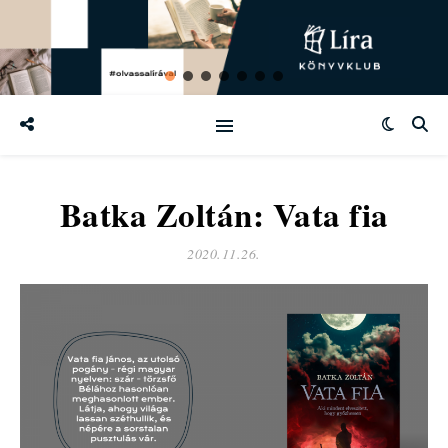
Batka Zoltán: Vata fia
2020.11.26.