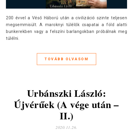
200 évvel a Véső Háború után a civilizáció szinte teljesen
megsemmisült. A maroknyi túlélők csapatai a föld alatti
bunkerekben vagy a felszíni barlangokban próbálnak meg
túlélni.
TOVÁBB OLVASOM
Urbánszki László:
Újvérűek (A vége után –
II.)
2020.11.26.