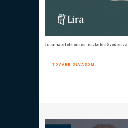
Luca-napi félelem és reszketés Svédorszá
TOVÁBB OLVASOM