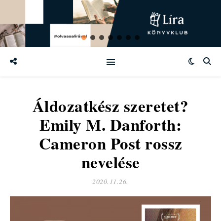
Áldozatkész szeretet?
Emily M. Danforth:
Cameron ​Post rossz
nevelése
2020.11.26.