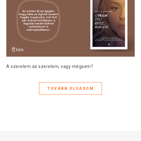
A szerelem az szerelem, vagy mégsem?
TOVÁBB OLVASOM