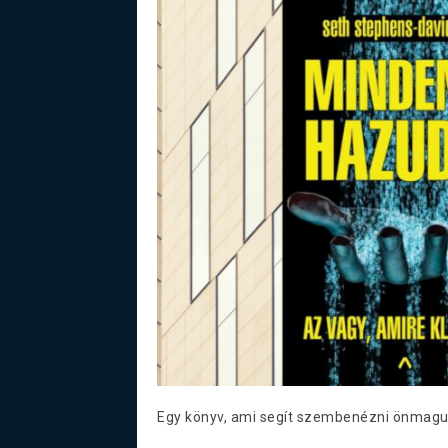
Egy könyv, ami segít szembenézni önmagun