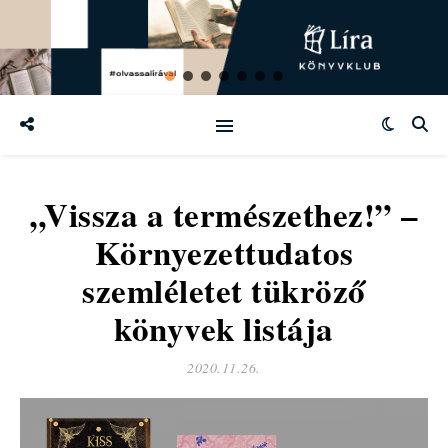
„Vissza a természethez!” –
Környezettudatos
szemléletet tükröző
könyvek listája
2020.11.26.