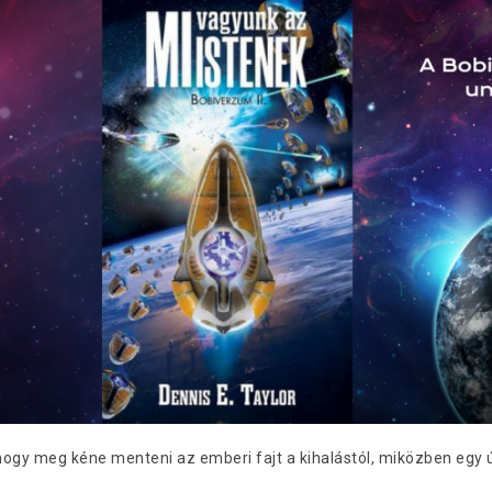
gy meg kéne menteni az emberi fajt a kihalástól, miközben egy új 