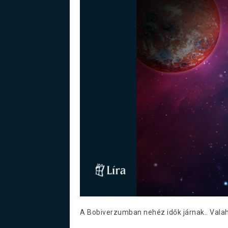
A Bobiverzumban nehéz idők járnak.. Valaho