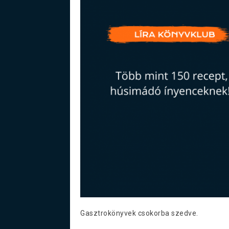
Gasztrokönyvek csokorba szedve.