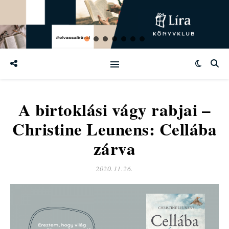
A birtoklási vágy rabjai –
Christine Leunens: Cellába
zárva
2020.11.26.