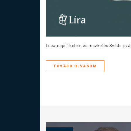
Luca-napi félelem és reszketés Svédorszá
TOVÁBB OLVASOM