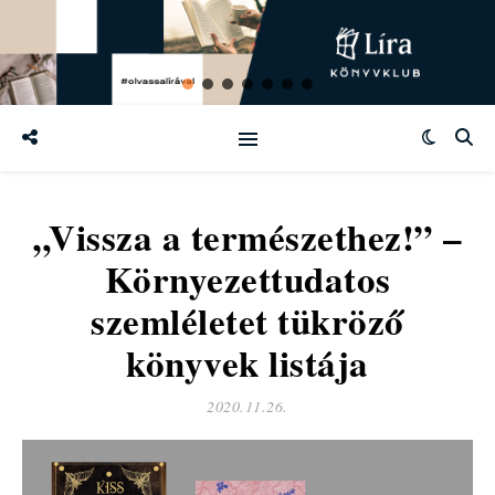
„Vissza a természethez!” –
Környezettudatos
szemléletet tükröző
könyvek listája
2020.11.26.