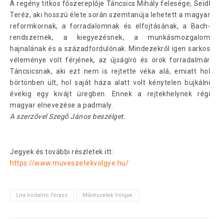
A regény titkos főszereplője Táncsics Mihály felesége, Seidl
Teréz, aki hosszú élete során szemtanúja lehetett a magyar
reformkornak, a forradalomnak és elfojtásának, a Bach-
rendszernek, a kiegyezésnek, a munkásmozgalom
hajnalának és a századfordulónak. Mindezekről igen sarkos
véleménye volt férjének, az újságíró és örök forradalmár
Táncsicsnak, aki ezt nem is rejtette véka alá, emiatt hol
börtönben ült, hol saját háza alatt volt kénytelen bujkálni
évekig egy kivájt üregben. Ennek a rejtekhelynek régi
magyar elnevezése a padmaly.
A szerzővel Szegő János beszélget.
Jegyek és további részletek itt:
https://www.muveszetekvolgye.hu/
Líra Irodalmi Terasz
Művészetek Völgye