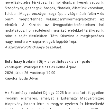
novelláskötetre térképezi fel, hol élünk, milyenek vagyunk.
Szegények, gazdagok, öregek, fiatalok, élhetünk városban,
faluban, Magyarországon vagy épp a világ másik felén – és
bármi megtörténhet velünk,bármikormegváltozhat az
életünk. A Kánkán az üvegpadlóntörténeteiben hol
mulatságos, hol végtelenül megrázó életekkel találkozunk,
mint a saját életünkben. Tóth Krisztina a meglepetések
nagy mestere – napjaink egyik legjobb írója.
A szerzővel Ruff Orsolya beszélget.
Esterházy Irodalmi Díj – shortlistesek a színpadon
vendégek: Szálinger Balázs és Kollár Árpád
2026. július 26. vasárnap 19:00
Kapolcs, Buda Udvar
Az Esterházy Irodalmi Díj egy 2025-ben alapított független
irodalmi elismerés, amelyet a Esterházy Magyarország
Alapítvány hozott létre a magyar nyelven írt kiemelkedő