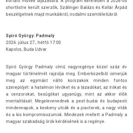
kortárs művek díjazására. A program keretében a 2026-os
shortlistre került szerzők, Szálinger Balázs és Kollár Árpád
beszélgetnek majd munkáikról, irodalmi szemléletükről.
Spiró György: Padmaly
2026. július 27., hétfő 17:00
Kapolcs, Buda Udvar
Spiró György Padmaly című nagyregénye közel száz év
magyar történelmét rajzolja meg. Emberközelből ismerjük
meg az egymást váltó korszakok minden fontos
szereplőjét: a hatalmon lévőket és a lázadókat, az írókat és
a cenzorokat, besúgókat ugyanúgy, mint az akkor élők
mentalitását. Megelevenednek a pest-budai és budapesti
mindennapok, a keskeny utcák és a piacterek, a nagy viták
és a kis kompromisszumok. Mindezek mellett a Padmaly a
magyar szabadság örök kérdésének is a regénye.