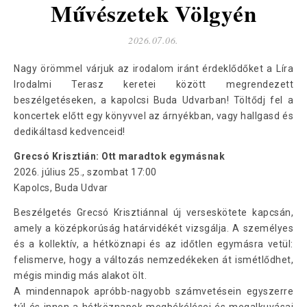
Művészetek Völgyén
2026.07.06.
Nagy örömmel várjuk az irodalom iránt érdeklődőket a Líra
Irodalmi Terasz keretei között megrendezett
beszélgetéseken, a kapolcsi Buda Udvarban! Töltődj fel a
koncertek előtt egy könyvvel az árnyékban, vagy hallgasd és
dedikáltasd kedvenceid!
Grecsó Krisztián: Ott maradtok egymásnak
2026. július 25., szombat 17:00
Kapolcs, Buda Udvar
Beszélgetés Grecsó Krisztiánnal új verseskötete kapcsán,
amely a középkorúság határvidékét vizsgálja. A személyes
és a kollektív, a hétköznapi és az időtlen egymásra vetül:
felismerve, hogy a változás nemzedékeken át ismétlődhet,
mégis mindig más alakot ölt.
A mindennapok apróbb-nagyobb számvetésein egyszerre
túl és innen a hétköznapok megbékélései és megalkuvásai