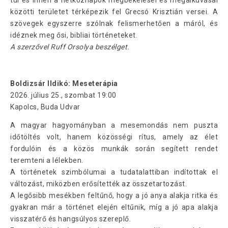
közötti területet térképezik fel Grecsó Krisztián versei. A
szövegek egyszerre szólnak felismerhetően a máról, és
idéznek meg ősi, bibliai történeteket.
A szerzővel Ruff Orsolya beszélget.
Boldizsár Ildikó: Meseterápia
2026. július 25., szombat 19:00
Kapolcs, Buda Udvar
A magyar hagyományban a mesemondás nem puszta
időtöltés volt, hanem közösségi rítus, amely az élet
fordulóin és a közös munkák során segített rendet
teremteni a lélekben.
A történetek szimbólumai a tudatalattiban indítottak el
változást, miközben erősítették az összetartozást.
A legősibb mesékben feltűnő, hogy a jó anya alakja ritka és
gyakran már a történet elején eltűnik, míg a jó apa alakja
visszatérő és hangsúlyos szereplő.