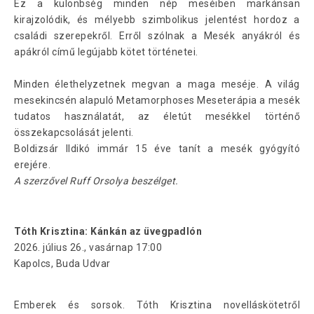
Ez a különbség minden nép meséiben markánsan
kirajzolódik, és mélyebb szimbolikus jelentést hordoz a
családi szerepekről. Erről szólnak a Mesék anyákról és
apákról című legújabb kötet történetei.
Minden élethelyzetnek megvan a maga meséje. A világ
mesekincsén alapuló Metamorphoses Meseterápia a mesék
tudatos használatát, az életút mesékkel történő
összekapcsolását jelenti.
Boldizsár Ildikó immár 15 éve tanít a mesék gyógyító
erejére.
A szerzővel Ruff Orsolya beszélget.
Tóth Krisztina: Kánkán az üvegpadlón
2026. július 26., vasárnap 17:00
Kapolcs, Buda Udvar
Emberek és sorsok. Tóth Krisztina novelláskötetről